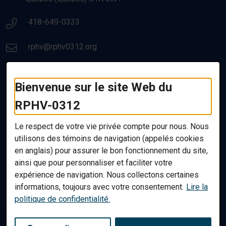
Numéro de téléphone:
418-649-0333
Courriel:
rphv@rphv0312.org
Liens utiles
Bienvenue sur le site Web du
RPHV-0312
Nous joindre
Ressources utiles
Le respect de votre vie privée compte pour nous. Nous
utilisons des témoins de navigation (appelés
cookies
Politique de confidentialité
en anglais) pour assurer le bon fonctionnement du site,
Accessibilité
ainsi que pour personnaliser et faciliter votre
Plan du site
expérience de navigation. Nous collectons certaines
informations, toujours avec votre consentement.
Lire la
politique de confidentialité.