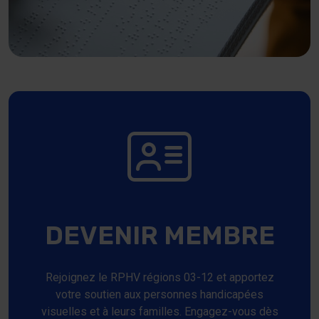
DEVENIR MEMBRE
Rejoignez le RPHV régions 03-12 et apportez
votre soutien aux personnes handicapées
visuelles et à leurs familles. Engagez-vous dès