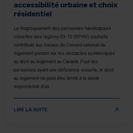
accessibilité urbaine et choix
résidentiel
Le Regroupement des personnes handicapées
visuelles des régions 03-12 (RPHV) souhaite
contribuer aux travaux du Conseil national du
logement portant sur les obstacles systémiques
au droit au logement au Canada. Pour les
personnes ayant une déficience visuelle, le droit
au logement ne peut être limité à la seule
disponibilité d’un...
SUR LES OBSTACLES SYSTÉMIQUES AU DROIT AU L
LIRE LA SUITE