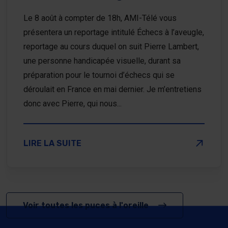
Le 8 août à compter de 18h, AMI-Télé vous
présentera un reportage intitulé Échecs à l’aveugle,
reportage au cours duquel on suit Pierre Lambert,
une personne handicapée visuelle, durant sa
préparation pour le tournoi d’échecs qui se
déroulait en France en mai dernier. Je m’entretiens
donc avec Pierre, qui nous...
SUR ÉCHECS À L’AVEUGLE
LIRE LA SUITE
Voir toutes les puces à l'oreille