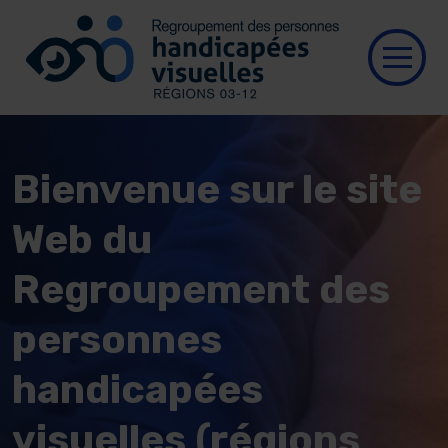
Se connecter
Aller au contenu
Allez à la page d’accueil
Ouvri
Qui
Bienvenue sur le site
Res
Web du
Nos
Regroupement des
personnes
Nou
handicapées
Pub
visuelles (régions