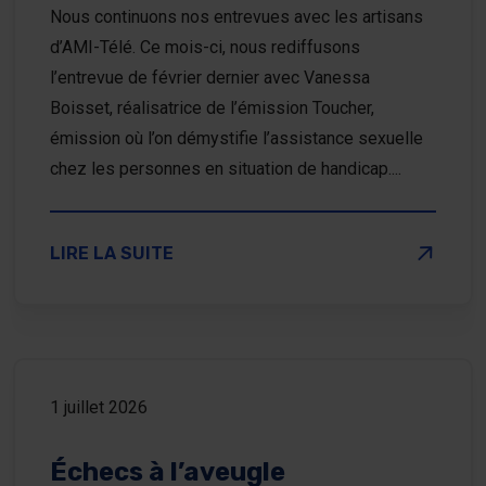
Nous continuons nos entrevues avec les artisans
d’AMI-Télé. Ce mois-ci, nous rediffusons
l’entrevue de février dernier avec Vanessa
Boisset, réalisatrice de l’émission Toucher,
émission où l’on démystifie l’assistance sexuelle
chez les personnes en situation de handicap....
SUR TOUCHER UNE ÉMISSION QUI BRISE DES TAB
LIRE LA SUITE
1 juillet 2026
Échecs à l’aveugle