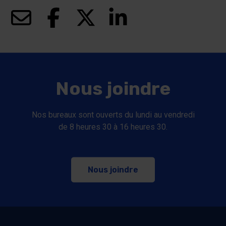
(ce lien s’ouvrira dans une nouvelle fenêtre)
(ce lien s’ouvrira dans une nouvelle fenêt
(ce lien s’ouvrira dans une nouve
(ce lien s’ouvrira dans u
Nous joindre
Nos bureaux sont ouverts du lundi au vendredi
de 8 heures 30 à 16 heures 30.
Nous joindre