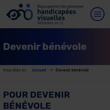
Se connecter
Aller au contenu
Allez à la page d’accueil
Ouvri
Qui
Devenir bénévole
Res
Nos
Vous êtes ici :
Accueil
Devenir bénévole
Nou
POUR DEVENIR
Pub
BÉNÉVOLE