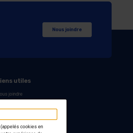
Nous joindre
iens utiles
ous joindre
essources utiles
olitique de confidentialité
ccessibilité
n (appelés
cookies
en
lan du site