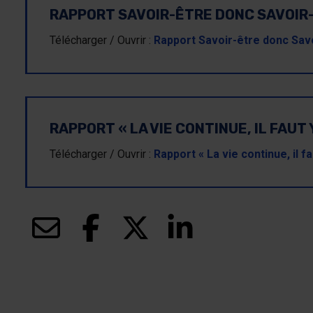
RAPPORT SAVOIR-ÊTRE DONC SAVOIR-
Télécharger / Ouvrir :
Rapport Savoir-être donc Savo
RAPPORT « LA VIE CONTINUE, IL FAUT 
Télécharger / Ouvrir :
Rapport « La vie continue, il f
(ce lien s’ouvrira dans une nouvelle fenêtre)
(ce lien s’ouvrira dans une nouvelle fe
(ce lien s’ouvrira dans une no
(ce lien s’ouvrira dan