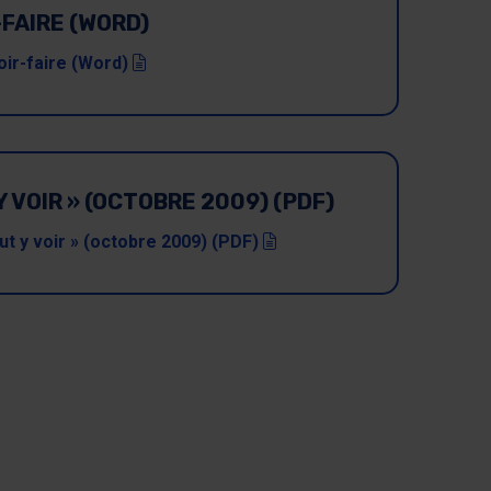
FAIRE (WORD)
(doc)
ir-faire (Word)
Y VOIR » (OCTOBRE 2009) (PDF)
(pdf)
aut y voir » (octobre 2009) (PDF)
nêtre)
uvelle fenêtre)
s une nouvelle fenêtre)