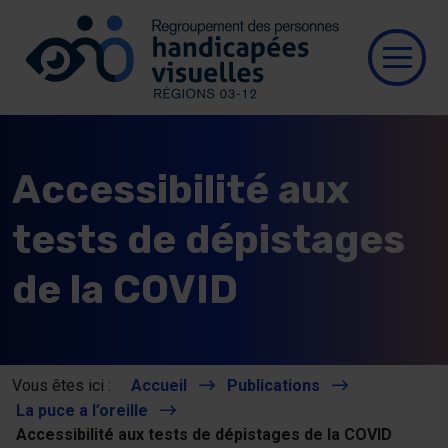
Se connecter
Aller au contenu
Allez à la page d’accueil
Ouvri
Qui
Accessibilité aux
Res
tests de dépistages
Nos
de la COVID
Nou
Vous êtes ici :
Accueil
Publications
Pub
La puce a l’oreille
Accessibilité aux tests de dépistages de la COVID