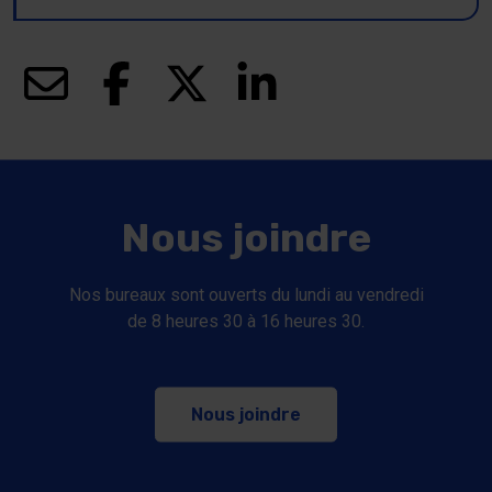
(ce lien s’ouvrira dans une nouvelle fenêtre)
(ce lien s’ouvrira dans une nouvelle fenêt
(ce lien s’ouvrira dans une nouve
(ce lien s’ouvrira dans u
Nous joindre
Nos bureaux sont ouverts du lundi au vendredi
de 8 heures 30 à 16 heures 30.
Nous joindre