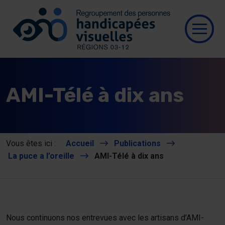
Se connecter
Aller au contenu
Allez à la page d’accueil
Ouvri
Qui
AMI-Télé à dix ans
Res
Nos
Vous êtes ici :
Accueil
Publications
La puce a l’oreille
AMI-Télé à dix ans
Nou
Pub
Nous continuons nos entrevues avec les artisans d’AMI-