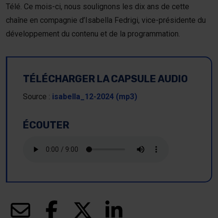
Télé. Ce mois-ci, nous soulignons les dix ans de cette
Nou
chaîne en compagnie d’Isabella Fedrigi, vice-présidente du
développement du contenu et de la programmation.
Dev
TÉLÉCHARGER LA CAPSULE AUDIO
Dev
Source :
isabella_12-2024 (mp3)
ÉCOUTER
(ce lien s’ouvrira dans une nouvelle fenêtre)
(ce lien s’ouvrira dans une nouvelle fenêt
(ce lien s’ouvrira dans une nouve
(ce lien s’ouvrira dans u