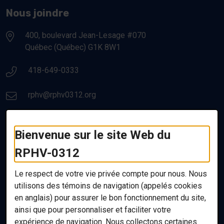
Nous joindre
400, boulevard Jean-Lesage #070
Québec (Québec) G1K 8W1
Numéro de téléphone:
418-649-0333
Courriel:
rphv@rphv0312.org
Liens utiles
Bienvenue sur le site Web du
RPHV-0312
Nous joindre
Ressources utiles
Le respect de votre vie privée compte pour nous. Nous
utilisons des témoins de navigation (appelés
cookies
Politique de confidentialité
en anglais) pour assurer le bon fonctionnement du site,
Accessibilité
ainsi que pour personnaliser et faciliter votre
Plan du site
expérience de navigation. Nous collectons certaines