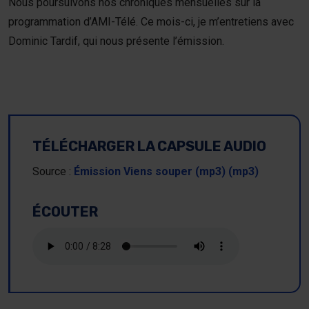
Nous poursuivons nos chroniques mensuelles sur la
Nou
programmation d’AMI-Télé. Ce mois-ci, je m’entretiens avec
Dominic Tardif, qui nous présente l’émission.
Dev
Dev
TÉLÉCHARGER LA CAPSULE AUDIO
Source :
Émission Viens souper (mp3) (mp3)
ÉCOUTER