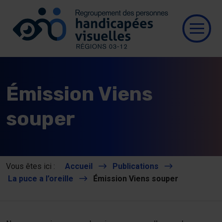
Se connecter
Aller au contenu
Allez à la page d’accueil
Ouvri
Qui
Émission Viens
Res
souper
Nos
Nou
Vous êtes ici :
Accueil
Publications
La puce a l’oreille
Émission Viens souper
Pub