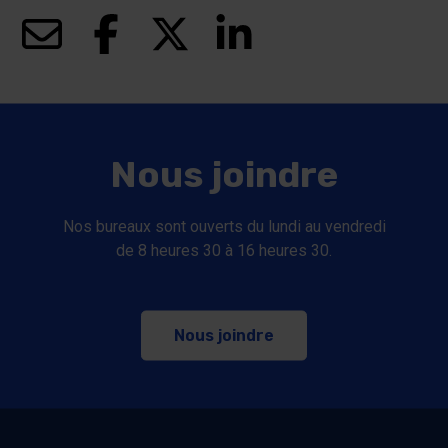
(ce lien s’ouvrira dans une nouvelle fenêtre)
(ce lien s’ouvrira dans une nouvelle fenêt
(ce lien s’ouvrira dans une nouve
(ce lien s’ouvrira dans u
Nous joindre
Nos bureaux sont ouverts du lundi au vendredi
de 8 heures 30 à 16 heures 30.
Nous joindre