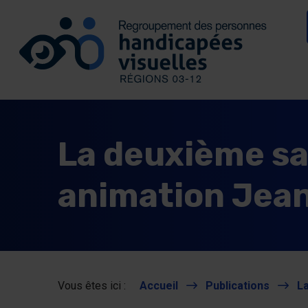
Se connecter
Aller au contenu
Allez à la page d’accueil
La deuxième sa
animation Jean
Vous êtes ici :
Accueil
Publications
La