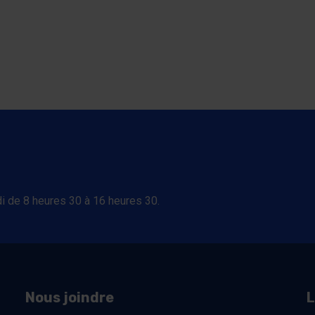
tre)
elle fenêtre)
une nouvelle fenêtre)
ira dans une nouvelle fenêtre)
i de 8 heures 30 à 16 heures 30.
Nous joindre
L