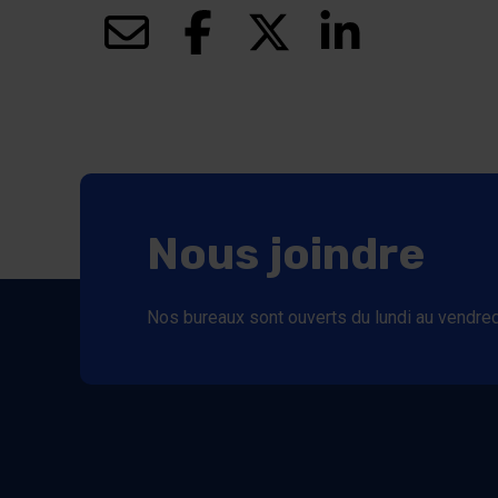
(ce lien s’ouvrira dans une nouvelle fenê
(ce lien s’ouvrira dans une nouv
(ce lien s’ouvrira dans 
(ce lien s’ouvr
Nous joindre
Nos bureaux sont ouverts du lundi au vendred