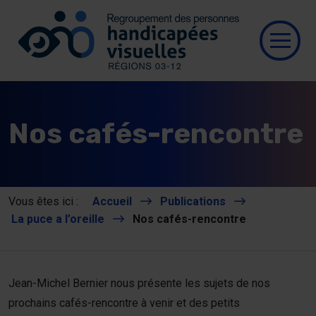
Se connecter
Aller au contenu
Allez à la page d’accueil
Ouvri
Qui
Nos cafés-rencontre
Res
Nos
Vous êtes ici :
Accueil
Publications
La puce a l’oreille
Nos cafés-rencontre
Nou
Pub
Jean-Michel Bernier nous présente les sujets de nos
prochains cafés-rencontre à venir et des petits