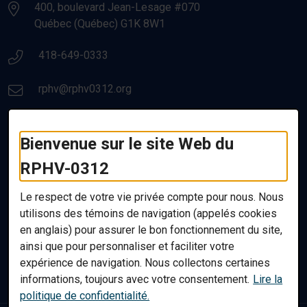
400, boulevard Jean-Lesage #070
Québec (Québec) G1K 8W1
Numéro de téléphone:
418-649-0333
Courriel:
rphv@rphv0312.org
Liens utiles
Bienvenue sur le site Web du
RPHV-0312
Nous joindre
Ressources utiles
Le respect de votre vie privée compte pour nous. Nous
utilisons des témoins de navigation (appelés
cookies
Politique de confidentialité
en anglais) pour assurer le bon fonctionnement du site,
Accessibilité
ainsi que pour personnaliser et faciliter votre
Plan du site
expérience de navigation. Nous collectons certaines
informations, toujours avec votre consentement.
Lire la
politique de confidentialité.