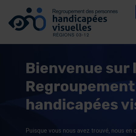
Se connecter
Aller au contenu
Allez à la page d’accueil
Bienvenue sur l
Regroupement 
handicapées vis
Puisque vous nous avez trouvé, nous en c