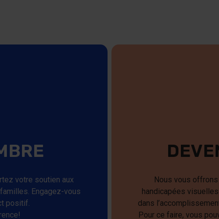
MBRE
DEVE
tez votre soutien aux
Nous vous offrons 
 familles. Engagez-vous
handicapées visuelles 
 positif.
dans l’accomplissement 
rence!
Pour ce faire, vous pou