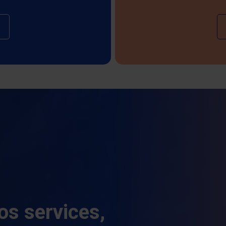
ur Devenir membre
os services,