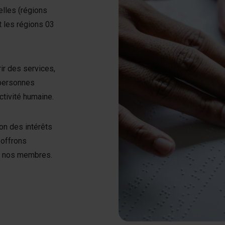
lles (régions
t les régions 03
ir des services,
 personnes
ctivité humaine.
ion des intérêts
 offrons
de nos membres.
oupement des personnes handicapées visuelles