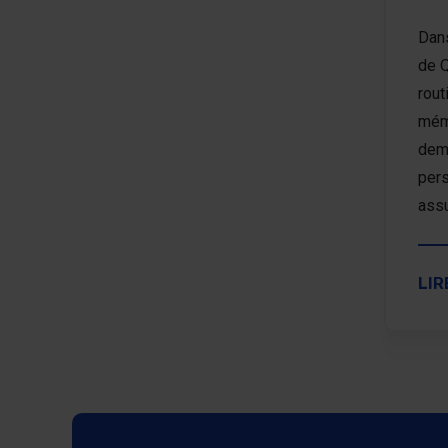
Dans
de Q
rout
mémo
dem
pers
assu
SUR
LIR