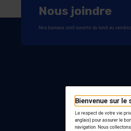
Nous joindre
Nos bureaux sont ouverts du lundi au vendred
Bienvenue sur le
Le respect de votre vie pr
anglais) pour assurer le bo
navigation. Nous collectons