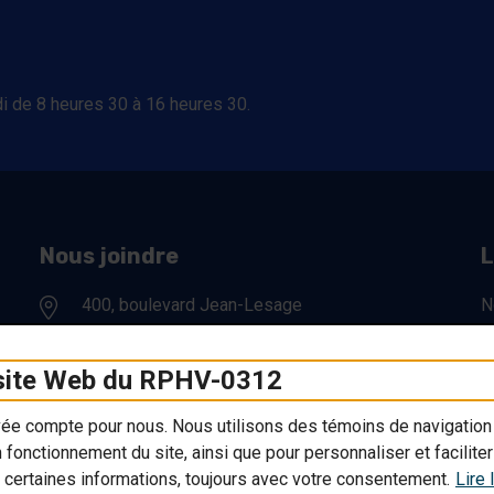
i de 8 heures 30 à 16 heures 30.
Nous joindre
L
400, boulevard Jean-Lesage
N
#070
R
Québec (Québec) G1K 8W1
P
 site Web du RPHV-0312
Numéro de téléphone:
418-649-0333
A
ivée compte pour nous. Nous utilisons des témoins de navigatio
P
n fonctionnement du site, ainsi que pour personnaliser et facilite
Courriel:
rphv@rphv0312.org
 certaines informations, toujours avec votre consentement.
Lire 