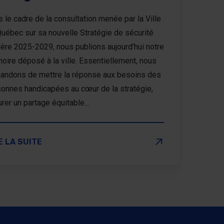
 le cadre de la consultation menée par la Ville
uébec sur sa nouvelle Stratégie de sécurité
ière 2025-2029, nous publions aujourd’hui notre
ire déposé à la ville. Essentiellement, nous
andons de mettre la réponse aux besoins des
onnes handicapées au cœur de la stratégie,
rer un partage équitable...
 LA VILLE DE QUÉBEC DOIT OSER INCLURE LES PERSO
E LA SUITE