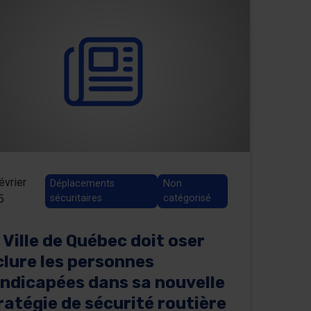
évrier
Déplacements
Non
5
sécuritaires
catégorisé
 Ville de Québec doit oser
clure les personnes
ndicapées dans sa nouvelle
ratégie de sécurité routière