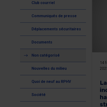
Club courriel
Communiqués de presse
Déplacements sécuritaires
Documents
(actuellement sélectionné)
Non catégorisé
14 f
Nouvelles du milieu
202
Quoi de neuf au RPHV
La
in
Société
ha
st