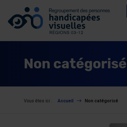
Se connecter
Aller au contenu
Allez à la page d’accueil
Non catégorisé
Vous êtes ici :
Accueil
Non catégorisé